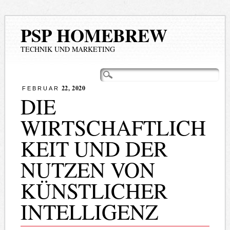
PSP HOMEBREW
TECHNIK UND MARKETING
Hauptmenü
Zum
Inhalt
22, 2020
FEBRUAR
springen
DIE
WIRTSCHAFTLICH
KEIT UND DER
NUTZEN VON
KÜNSTLICHER
INTELLIGENZ