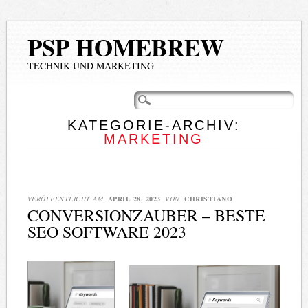
PSP HOMEBREW
TECHNIK UND MARKETING
Hauptmenü
Zum
Inhalt
springen
KATEGORIE-ARCHIV:
MARKETING
VERÖFFENTLICHT AM
APRIL 28, 2023
VON
CHRISTIANO
CONVERSIONZAUBER – BESTE
SEO SOFTWARE 2023